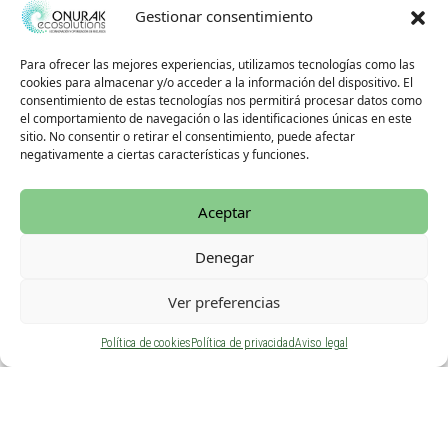
avanzada.
Gestionar consentimiento
La iniciativa recibió el Premio MANUEL LABORDE
Para ofrecer las mejores experiencias, utilizamos tecnologías como las
WERLINDEN 2022 a la iniciativa emprendedora innovadora,
cookies para almacenar y/o acceder a la información del dispositivo. El
consentimiento de estas tecnologías nos permitirá procesar datos como
otorgado por Bic Gipuzkoa y UPV/EHU.
el comportamiento de navegación o las identificaciones únicas en este
sitio. No consentir o retirar el consentimiento, puede afectar
negativamente a ciertas características y funciones.
Aceptar
Denegar
A
portamos
Ver preferencias
Política de cookies
Política de privacidad
Aviso legal
1.
Experiencia y conocimiento
profundo del sector
medioambiental. Nuestra trayectoria nos ha